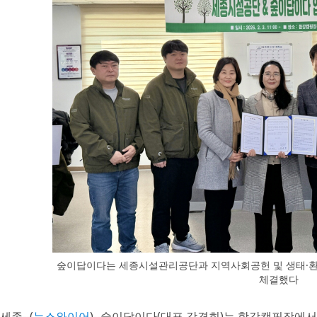
숲이답이다는 세종시설관리공단과 지역사회공헌 및 생태·환
체결했다
세종--(
뉴스와이어
)--숲이답이다(대표 강경희)는 합강캠핑장에