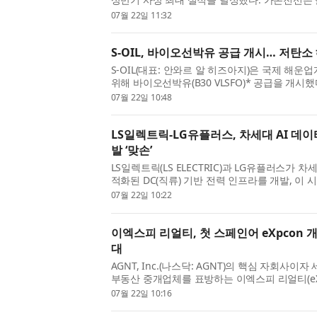
1조6330억원, 영업이익 640억원을 기록했다고 
07월 22일 11:32
비 각각 27.3%, 41.8%...
S-OIL, 바이오선박유 공급 개시… 저탄소
S-OIL(대표: 안와르 알 히즈아지)은 국제 해
위해 바이오선박유(B30 VLSFO)* 공급을 개시
포함된 선박유 바이오선박유는 기존 초저유황연료유
07월 22일 10:48
오연료를 혼합한 선박용 ...
LS일렉트릭-LG유플러스, 차세대 AI 데
발 ‘맞손’
LS일렉트릭(LS ELECTRIC)과 LG유플러스가 
적화된 DC(직류) 기반 전력 인프라를 개발, 이 
LG유플러스와 지난 21일 서울 용산구 LS용산타
07월 22일 10:22
라 공동 개발 및 경쟁력...
이엑스피 리얼티, 첫 스페인어 eXpcon
대
AGNT, Inc.(나스닥: AGNT)의 핵심 자회사
부동산 중개업체를 표방하는 이엑스피 리얼티(eXp R
부터 8일까지 콜롬비아 메데인에서 열리는 ‘eXpcon
07월 22일 10:16
개했다. 이번 행사는 eXpcon...