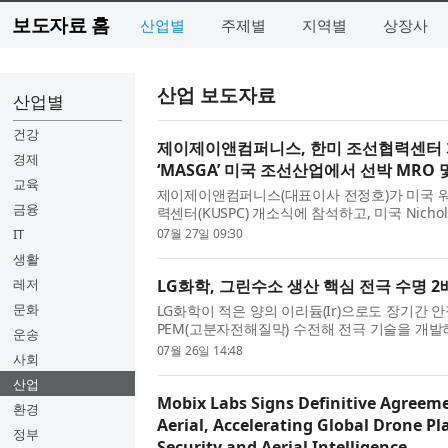
보도자료 홈
산업별
주제별
지역별
상장사
산업 보도자료
산업별
건강
제이제이앤컴퍼니스, 한미 조선협력센터 
경제
‘MASGA’ 미국 조선산업에서 선박 MRO
교육
제이제이앤컴퍼니스(대표이사 전정호)가 미국 워싱
금융
력센터(KUSPC) 개소식에 참석하고, 미국 Nichols Bro
Ship Repair와 미국의 Pacific Northwes
IT
07월 27일 09:30
(MRO) 역량 강화를 위한...
생활
레저
LG화학, 그린수소 생산 핵심 전극 수명 2
문화
LG화학이 적은 양의 이리듐(Ir)으로도 장기간 
PEM(고분자전해질막) 수전해 전극 기술을 개발
운송
의 상용화 가능성을 높였다. LG화학은 26일 C
07월 26일 14:48
사회
PEM 수전해 전극의 성능과 내구...
산업
Mobix Labs Signs Definitive Agreeme
환경
Aerial, Accelerating Global Drone Pl
정부
Security and Aerial Intelligence