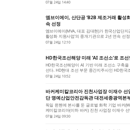
는 청년농업인을 격려했다. 이번 워크숍은 온라
07월 24일 14:40
년농업인 88명이 경험...
엠브이에이, 산단공 ‘B2B 제조거래 활성화
속 선정
엠브이에이(MVA, 대표 김대현)가 한국산업단지
활성화 지원사업’의 중개기관으로 2년 연속 선정됐
성화 지원사업’은 산업단지 입주기업의 생산성 
07월 24일 12:10
위해 마련된 지원사업...
HD한국조선해양 미래 ‘AI 조선소’로 조
HD한국조선해양이 AI 기반 미래 조선소 구축을
선다. HD현대 조선 부문 중간지주사인 HD한국조
로벌 엔지니어링 기업 ‘지멘스 디지털 인더스트리 소프
07월 24일 10:52
Industries Software, 이하 ...
바커케미칼코리아 진천사업장 이재수 선
단 명예산업안전감독관 대전세종광역본부
독일 뮌헨에 본사를 둔 글로벌 화학 기업 바커(W
케미칼코리아(이하 바커) 진천 사업장 이재수
한국산업안전보건공단에서 주관한 지역보건대회
07월 24일 09:30
감독관 대전세종광역본부...