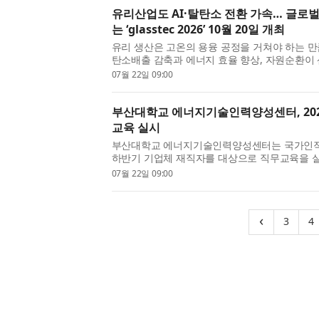
유리산업도 AI·탈탄소 전환 가속… 글로
는 ‘glasstec 2026’ 10월 20일 개최
유리 생산은 고온의 용융 공정을 거쳐야 하는 만
탄소배출 감축과 에너지 효율 향상, 자원순환이
다. 여기에 AI와 디지털 기술이 생산공정과 품
07월 22일 09:00
방식의 혁신도 가속화...
부산대학교 에너지기술인력양성센터, 20
교육 실시
부산대학교 에너지기술인력양성센터는 국가인적
하반기 기업체 재직자를 대상으로 직무교육을 
인력공단이 후원하는 이번 하반기 강좌는 총 4
07월 22일 09:00
누구나 신청할 수 있다. ...
(cur
‹
3
4