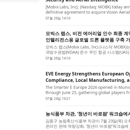
[Mobix Labs, Inc]. (Nasdaq: MOBX) today ann
definitive agreement to acquire Vision Aerial
and manufacturer of American-built, Nationa
07월 26일 14:10
(NDAA)-compliant unmanned aer...
모빅스 랩스, 비전 에어리얼 인수 최종 계
인텔리전스용 글로벌 드론 플랫폼 구축 
모빅스 랩스(Mobix Labs, Inc) (나스닥 MO
국방수권법(NDAA) 준수 무인 항공 시스템(UAS) 
Aerial, Inc.) 을 인수하는 최종 계약을 체결
07월 26일 14:10
서 발표된 투자의향서...
EVE Energy Strengthens European O
Compliance, Local Manufacturing, a
The Smarter E Europe 2026 opened in Munic
through June 25, gathering global players f
one of Europe’s most influential trade exhib
07월 24일 16:21
unveiled its Mr. Big Family series, a ...
농식품부 차관, ‘청년이 바로팜’ 워크숍에
김종구 농림축산식품부 차관이 7월 23일(목) 오
온라인 판매 역량강화, ‘청년이 바로팜’’워크숍