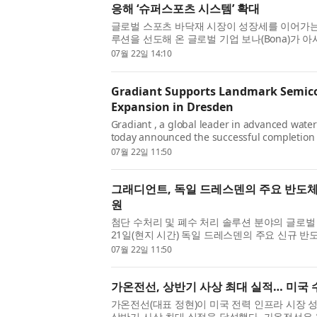
응해 ‘슈퍼스포츠 시스템’ 확대
글로벌 스포츠 바닥재 시장이 성장세를 이어가는 
루션을 선도해 온 글로벌 기업 보나(Bona)가 아
기반을 강화한다. 보나는 아시아태평양 시장에서 
07월 22일 14:10
SuperSport System) 제품...
Gradiant Supports Landmark Semic
Expansion in Dresden
Gradiant , a global leader in advanced wate
today announced the successful completion o
semiconductor manufacturing facility in Dr
07월 22일 11:50
capacity to produce the technologi...
그래디언트, 독일 드레스덴의 주요 반도체
원
첨단 수처리 및 폐수 처리 솔루션 분야의 글로벌 리
21일(현지 시간) 독일 드레스덴의 주요 신규 반도
점 더 디지털화되고 전기화되는 세상을 뒷받침
07월 22일 11:50
을 강화하는 프로젝...
가온전선, 상반기 사상 최대 실적… 미국 
가온전선(대표 정현)이 미국 전력 인프라 시장 성
상반기 사상 최대 실적을 달성했다. 가온전선은 