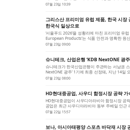
중공업은 현지 시간 22일(수) 프랑스 남부 카다라
07월 23일 10:39
‘KOREA-ITER Fusion Day’ 행...
그리스산 프리미엄 유럽 제품, 한국 시장
한국식 일상으로
‘서울푸드 2026’을 성황리에 마친 프리미엄 유럽 
European Products’는 식품 안전과 명확한
소비자들의 기대 속에 국내 홍보의 마지막 단계
07월 23일 09:00
조합(ETHEAS)과 라트비아 유제품 ...
슈니테크, 산업은행 ‘KDB NextONE 광주
슈니테크가 한국산업은행이 주관하는 서남권 스타
NextONE 광주’ 1기에 최종 선정돼, 지난 14
격적인 프로그램 일정에 돌입했다고 밝혔다. 올해 처
07월 23일 08:00
광주’는 서남권의 유망 스타트...
HD현대중공업, 사우디 함정시장 공략 가
HD현대중공업이 사우디아라비아 함정시장 공략
공업은 최근 사우디아라비아 동부 주베일 인근 라스 알
치한 엔진공장 ‘마킨(Makeen)’에서 ‘사우디 
07월 22일 15:57
(MOU)’를 체결했다고 22일(...
보나, 아시아태평양 스포츠 바닥재 시장 