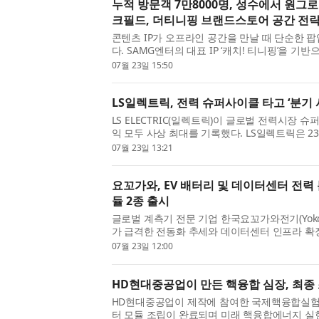
누적 방문객 7만8000명, 성수에서 원
크필드, 더티니핑 브랜드스토어 공간 전략
콘텐츠 IP가 오프라인 공간을 만날 때 단순한 
다. SAMG엔터의 대표 IP ‘캐치! 티니핑’을 기반
TEENIEPING)’은 성수 플래그십 스토어 오픈 이
07월 23일 15:50
8000명의 방문객을 기록...
LS일렉트릭, 전력 슈퍼사이클 타고 ‘분기 
LS ELECTRIC(일렉트릭)이 글로벌 전력시장
익 모두 사상 최대를 기록했다. LS일렉트릭은 2
1조5770억원, 영업이익 1785억원을 기록했다고
07월 23일 13:21
32.2%, 64.4% 증가했으며 전...
요꼬가와, EV 배터리 및 데이터센터 전력
듈 2종 출시
글로벌 계측기 전문 기업 한국요꼬가와전기(Yokogawa El
가 급격한 전동화 추세와 데이터센터 인프라 확
션의 DC오프셋 처리와 파형 정확도를 획기적으로
07월 23일 12:00
을 출시했다고 밝혔다. 이...
HD현대중공업이 만든 핵융합 심장, 최종
HD현대중공업이 제작에 참여한 국제핵융합실험로(
터 모듈 조립이 완료되며 미래 핵융합에너지 실현